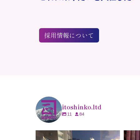
採用情報について
itoshinko.ltd
11
84
仕事も全力。
びんずるも全力。💪✨