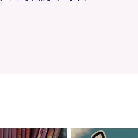
仕事、いっぱいありますね。😊
今日は社内勉強会📚✨
……のはずが、気づけばジュース片手