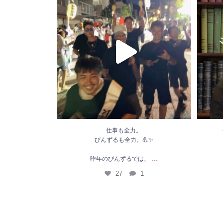
昨年のびんずるでは、
...
27
1
仕事も全力。
びんずるも全力。💪✨
...
昨年のびんずるでは、
27
1