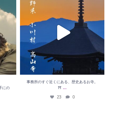
23
0
事務所のすぐ近くにある、歴史あるお寺。
...
手にの
⛩
23
0