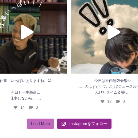
今日も一生懸命…
タイム🥤😂
...
仕事しながら、
...
12
0
14
0
仕事、いっぱいありますね。😊
今日は社内勉強会📚✨
……のはずが、気づけばジュース片
...
今日も一生懸命…
んびりタイム🥤😂
...
仕事しながら、
12
0
14
0
Load More
Instagramをフォロー