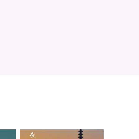
事務所のすぐ近くにある、歴史あるお寺。⛩
...
にのんびり